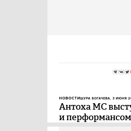
НОВОСТИ
ШУРА БОГАЧЕВА
, 3 ИЮНЯ 2
Антоха МС выст
и перформансом 
Хип-хоп исполнитель Антоха М