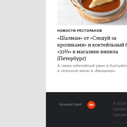
НОВОСТИ РЕСТОРАНОВ
«Шалман» от «Следуй за
кроликами» и коктейльный 
«33⅓» в магазине винила
(Петербург)
А также юбилейный ужин в Kuznyah
и сезонное меню в «Банщиках»
© 2026
18+
города 
Города»