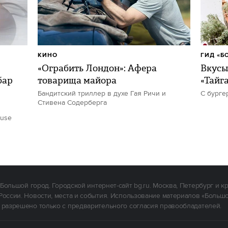
КИНО
ГИД «Б
«Ограбить Лондон»: Афера
Вкусы
бар
товарища майора
«Тайг
Бандитский триллер в духе Гая Ричи и
С бурге
Стивена Содерберга
ouse
Большой город. Городской интернет-сайт bg.ru. Москва, Петербург и к
России. Новости, места и события. Использование материалов «Больш
 разрешено только с предварительного согласия правообладателей.