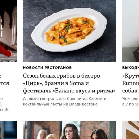
НОВОСТИ РЕСТОРАНОВ
ВЫХОДН
е
Сезон белых грибов в бистро
«Круто
ется
«Цирк», бранчи в Soma и
Runni
фестиваль «Баланс вкуса и ритма»
собак
но
А также гастрольные бранчи из Казани и
Чем зан
,
коктейльные гесты из Владивостока
с 7 по 9
 себя