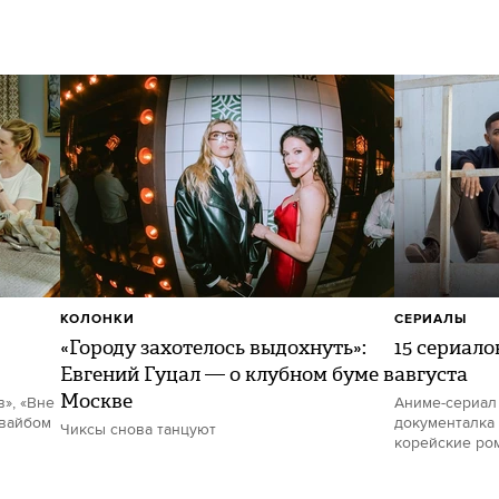
КОЛОНКИ
СЕРИАЛЫ
«Городу захотелось выдохнуть»:
15 сериало
Евгений Гуцал — о клубном буме в
августа
Москве
в», «Вне
Аниме-сериал
 вайбом
документалка 
Чиксы снова танцуют
корейские ро