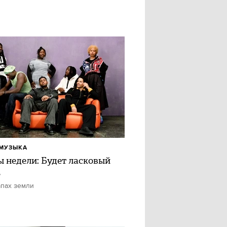
МУЗЫКА
ы недели: Будет ласковый
ь
апах земли