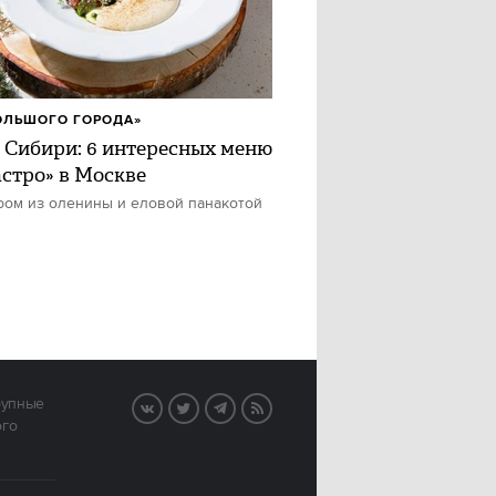
ОЛЬШОГО ГОРОДА»
 Сибири: 6 интересных меню
астро» в Москве
ром из оленины и еловой панакотой
рупные
VK
Twitter
Telegram
RSS
ого