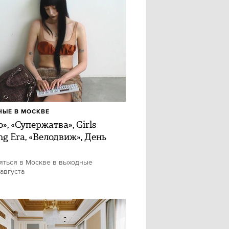
ЫЕ В МОСКВЕ
», «Супержатва», Girls
ng Era, «Велодвиж», День
яться в Москве в выходные
 августа