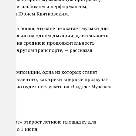
вым мини-альбомом и перформансом,
иссером Юрием Квятковским.
ь, когда понял, что мне не хватает музыки для
го буквально на одном дыхании, длительность
считана на среднюю продолжительность
се или другом транспорте, — рассказал
вые композиции, одна из которых станет
и». После того, как треки впервые прозвучат
 их можно будет послушать на «Яндекс Музыке».
декс Плюс»
откроет
летнюю площадку для
Горького 1 июня.