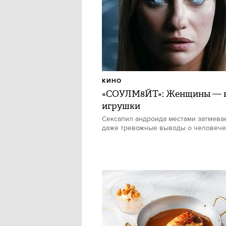
КИНО
«СОУЛМ8ЙТ»: Женщины — в
игрушки
Сексапил андроида местами затмевае
даже тревожные выводы о человече