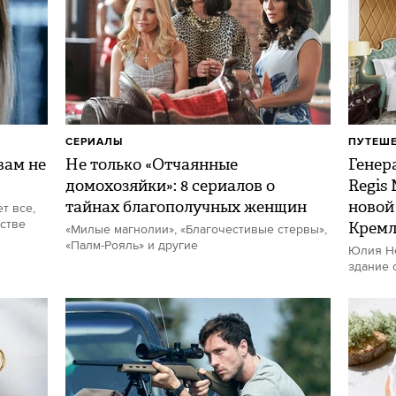
СЕРИАЛЫ
ПУТЕШ
ам не
Не только «Отчаянные
Генер
домохозяйки»: 8 сериалов о
Regis
тайнах благополучных женщин
новой
т все,
стве
Кремл
«Милые магнолии», «Благочестивые стервы»,
«Палм-Рояль» и другие
Юлия Не
здание 