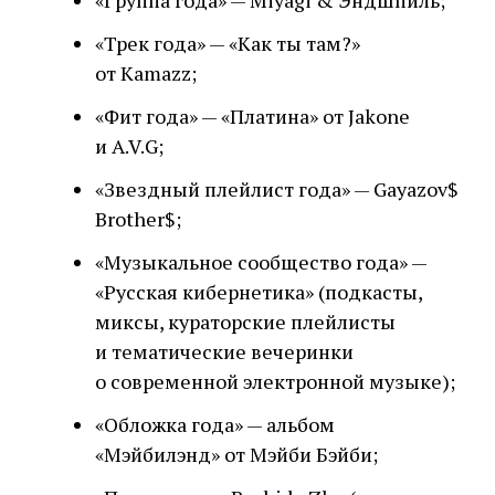
«Группа года» — Miyagi & Эндшпиль;
«Трек года» — «Как ты там?»
от Kamazz;
«Фит года» — «Платина» от Jakone
и A.V.G;
«Звездный плейлист года» — Gayazov$
Brother$;
«Музыкальное сообщество года» —
«Русская кибернетика» (подкасты,
миксы, кураторские плейлисты
и тематические вечеринки
о современной электронной музыке);
«Обложка года» — альбом
«Мэйбилэнд» от Мэйби Бэйби;