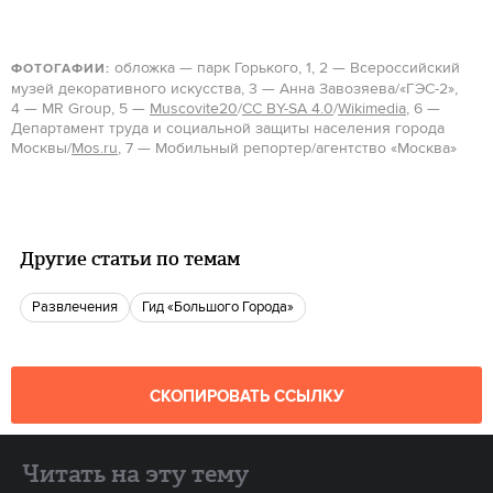
обложка — парк Горького, 1, 2 — Всероссийский
ФОТОГАФИИ:
музей декоративного искусства, 3 — Анна Завозяева/«ГЭС-2»,
4 — MR Group, 5 —
Muscovite20
/
CC BY-SA 4.0
/
Wikimedia
, 6 —
Департамент труда и социальной защиты населения города
Москвы/
Mos.ru
, 7 — Мобильный репортер/агентство «Москва»
Другие статьи по темам
Развлечения
Гид «Большого Города»
СКОПИРОВАТЬ ССЫЛКУ
Читать на эту тему