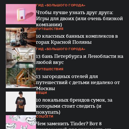
ГИД «БОЛЬШОГО ГОРОДА»
Чтобы лучше узнать друг друга:
Игры для двоих (или очень близкой
компании)
ПУТЕШЕСТВИЯ
10 классных банных комплексов в
горах Красной Поляны
ГИД «БОЛЬШОГО ГОРОДА»
13 бань Петербурга и Ленобласти на
любой вкус
ПУТЕШЕСТВИЯ
13 загородных отелей для
путешествий с детьми недалеко от
Москвы
ВЕЩИ
10 локальных брендов сумок, за
которыми стоит следить (и
покупать)
СОЦСЕТИ
Чем заменить Tinder? Вот 8