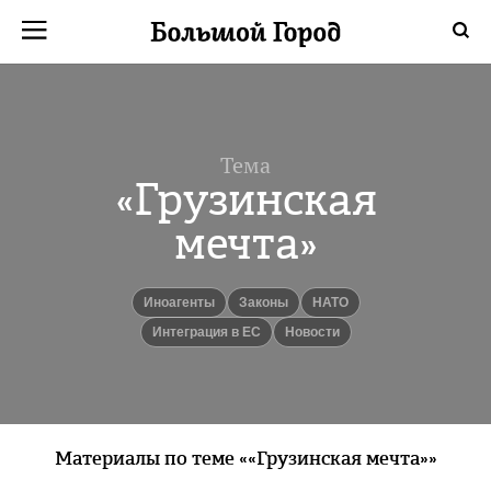
Тема
«Грузинская
мечта»
иноагенты
законы
НАТО
интеграция в ЕС
новости
Материалы по теме ««Грузинская мечта»»