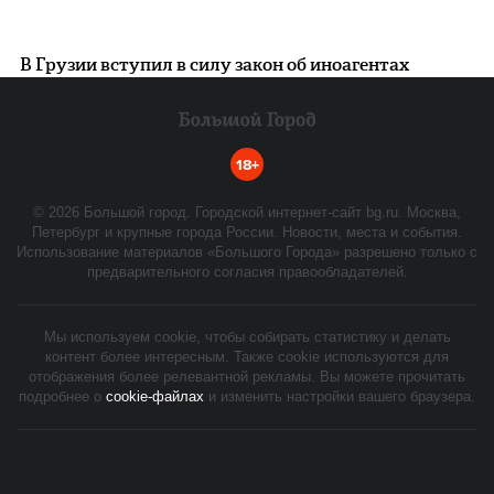
В Грузии вступил в силу закон об иноагентах
18+
©
2026
Большой город. Городской интернет-сайт bg.ru. Москва,
Петербург и крупные города России. Новости, места и события.
Использование материалов «Большого Города» разрешено только с
предварительного согласия правообладателей.
Мы используем cookie, чтобы собирать статистику и делать
контент более интересным. Также cookie используются для
отображения более релевантной рекламы. Вы можете прочитать
подробнее о
cookie-файлах
и изменить настройки вашего браузера.