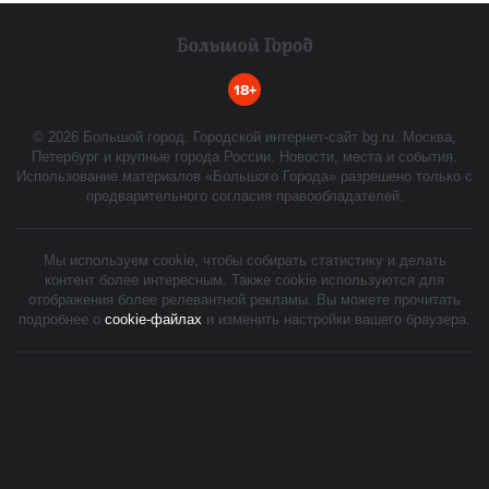
18+
©
2026
Большой город. Городской интернет-сайт bg.ru. Москва,
Петербург и крупные города России. Новости, места и события.
Использование материалов «Большого Города» разрешено только с
предварительного согласия правообладателей.
Мы используем cookie, чтобы собирать статистику и делать
контент более интересным. Также cookie используются для
отображения более релевантной рекламы. Вы можете прочитать
подробнее о
cookie-файлах
и изменить настройки вашего браузера.