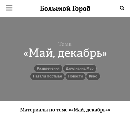
Тема
«Май, декабрь»
Развлечения
Джулианна Мур
Натали Портман
новости
кино
Материалы по теме ««Май, декабрь»»