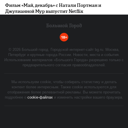
Фильм «Май, декабрь» c Натали Портман и
Джулианной Мур выпустит Netflix
18+
©
2026
Большой город. Городской интернет-сайт bg.ru. Москва,
Петербург и крупные города России. Новости, места и события.
Использование материалов «Большого Города» разрешено только с
предварительного согласия правообладателей.
Мы используем cookie, чтобы собирать статистику и делать
контент более интересным. Также cookie используются для
отображения более релевантной рекламы. Вы можете прочитать
подробнее о
cookie-файлах
и изменить настройки вашего браузера.