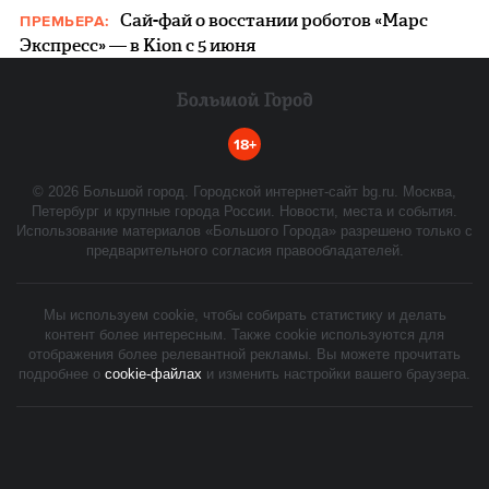
Сай-фай о восстании роботов «Марс
ПРЕМЬЕРА:
Экспресс» — в Kion с 5 июня
18+
©
2026
Большой город. Городской интернет-сайт bg.ru. Москва,
Петербург и крупные города России. Новости, места и события.
Использование материалов «Большого Города» разрешено только с
предварительного согласия правообладателей.
Мы используем cookie, чтобы собирать статистику и делать
контент более интересным. Также cookie используются для
отображения более релевантной рекламы. Вы можете прочитать
подробнее о
cookie-файлах
и изменить настройки вашего браузера.