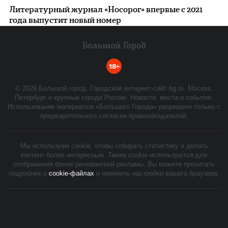
Литературный журнал «Носорог» впервые с 2021
года выпустит новый номер
18+
©
2026
Большой город. Городской интернет-сайт bg.ru. Москва,
Петербург и крупные города России. Новости, места и события.
Использование материалов «Большого Города» разрешено только с
предварительного согласия правообладателей.
Мы используем cookie, чтобы собирать статистику и делать
контент более интересным. Также cookie используются для
отображения более релевантной рекламы. Вы можете прочитать
подробнее о
cookie-файлах
и изменить настройки вашего браузера.