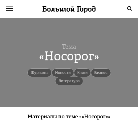
Тема
«Носорог»
Журналы
новости
книги
бизнес
литература
Материалы по теме ««Носорог»»