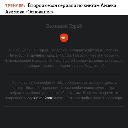
Второй сезон сериала по книгам Айзека
ТРЕЙЛЕР:
Азимова «Основание»
18+
©
2026
Большой город. Городской интернет-сайт bg.ru. Москва,
Петербург и крупные города России. Новости, места и события.
Использование материалов «Большого Города» разрешено только с
предварительного согласия правообладателей.
Мы используем cookie, чтобы собирать статистику и делать
контент более интересным. Также cookie используются для
отображения более релевантной рекламы. Вы можете прочитать
подробнее о
cookie-файлах
и изменить настройки вашего браузера.