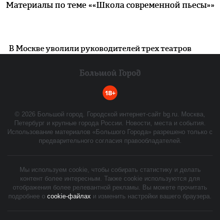
Материалы по теме ««Школа современной пьесы»»
В Москве уволили руководителей трех театров
18+
©
2026
Большой город. Городской интернет-сайт bg.ru. Москва,
Петербург и крупные города России. Новости, места и события.
Использование материалов «Большого Города» разрешено только с
предварительного согласия правообладателей.
Мы используем cookie, чтобы собирать статистику и делать
контент более интересным. Также cookie используются для
отображения более релевантной рекламы. Вы можете прочитать
подробнее о
cookie-файлах
и изменить настройки вашего браузера.