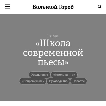
Тема
«Школа
современной
пьесы»
Увольнение
«Гоголь-центр»
«Современник»
Руководство
новости