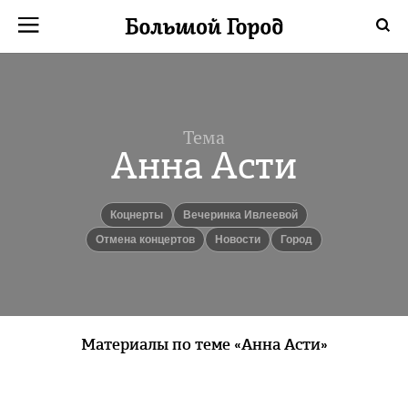
Тема
Анна Асти
коцнерты
вечеринка Ивлеевой
отмена концертов
новости
город
Материалы по теме «Анна Асти»