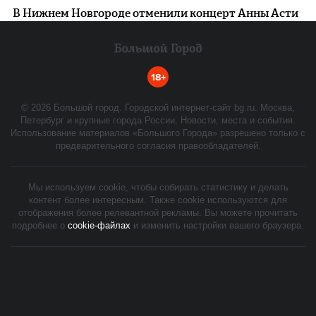
В Нижнем Новгороде отменили концерт Анны Асти
18+
©
2026
Большой город. Городской интернет-сайт bg.ru. Москва,
Петербург и крупные города России. Новости, места и события.
Использование материалов «Большого Города» разрешено только с
предварительного согласия правообладателей.
Мы используем cookie, чтобы собирать статистику и делать
контент более интересным. Также cookie используются для
отображения более релевантной рекламы. Вы можете прочитать
подробнее о
cookie-файлах
и изменить настройки вашего браузера.