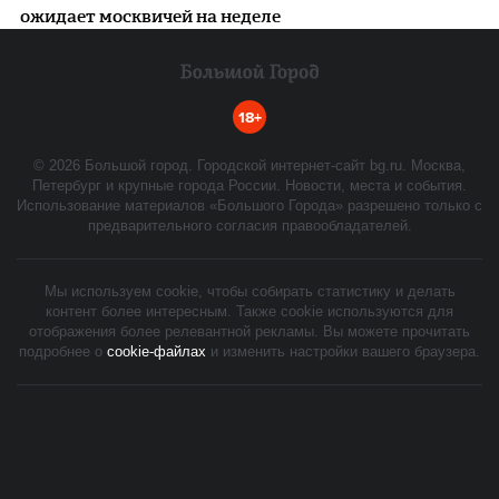
ожидает москвичей на неделе
18+
©
2026
Большой город. Городской интернет-сайт bg.ru. Москва,
Петербург и крупные города России. Новости, места и события.
Использование материалов «Большого Города» разрешено только с
предварительного согласия правообладателей.
Мы используем cookie, чтобы собирать статистику и делать
контент более интересным. Также cookie используются для
отображения более релевантной рекламы. Вы можете прочитать
подробнее о
cookie-файлах
и изменить настройки вашего браузера.