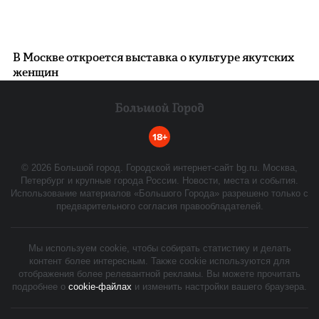
В Москве откроется выставка о культуре якутских
женщин
18+
©
2026
Большой город. Городской интернет-сайт bg.ru. Москва,
Петербург и крупные города России. Новости, места и события.
Использование материалов «Большого Города» разрешено только с
предварительного согласия правообладателей.
Мы используем cookie, чтобы собирать статистику и делать
контент более интересным. Также cookie используются для
отображения более релевантной рекламы. Вы можете прочитать
подробнее о
cookie-файлах
и изменить настройки вашего браузера.