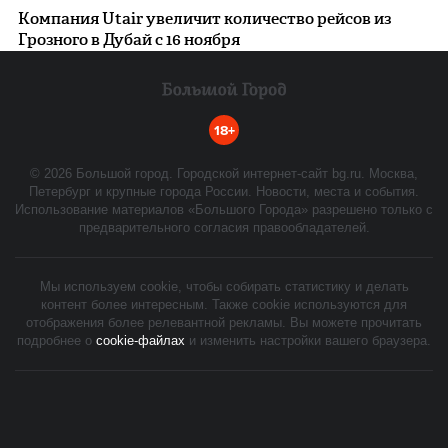
Компания Utair увеличит количество рейсов из
Грозного в Дубай с 16 ноября
18+
©
2026
Большой город. Городской интернет-сайт bg.ru. Москва,
Петербург и крупные города России. Новости, места и события.
Использование материалов «Большого Города» разрешено только с
предварительного согласия правообладателей.
Мы используем cookie, чтобы собирать статистику и делать
контент более интересным. Также cookie используются для
отображения более релевантной рекламы. Вы можете прочитать
подробнее о
cookie-файлах
и изменить настройки вашего браузера.