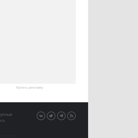
Купить рекламу
рупные
VK
Twitter
Telegram
RSS
ого