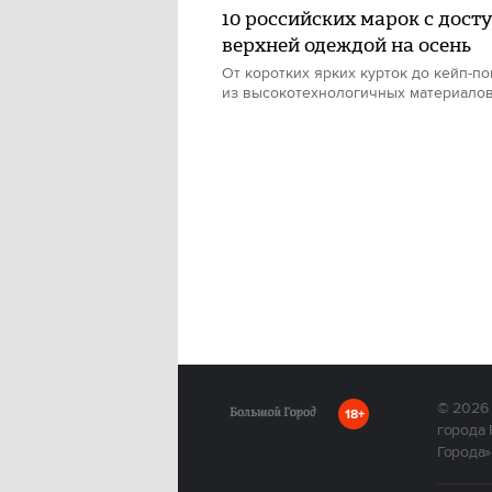
10 российских марок с дост
верхней одеждой на осень
От коротких ярких курток до кейп-п
из высокотехнологичных материало
© 2026
18+
города 
Города»