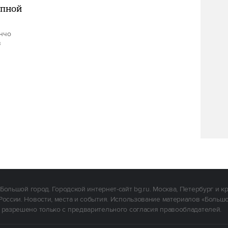
упной
ончо
в
Большой город. Городской интернет-сайт bg.ru. Москва, Петербург и к
России. Новости, места и события. Использование материалов «Больш
 разрешено только с предварительного согласия правообладателей.