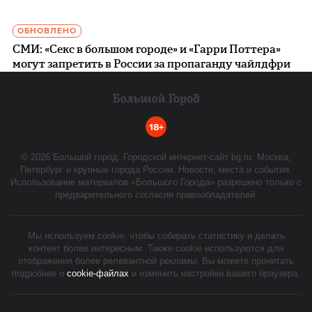
ОБНОВЛЕНО
СМИ: «Секс в большом городе» и «Гарри Поттера»
могут запретить в России за пропаганду чайлдфри
18+
©
2026
Большой город. Городской интернет-сайт bg.ru. Москва,
Петербург и крупные города России. Новости, места и события.
Использование материалов «Большого Города» разрешено только с
предварительного согласия правообладателей.
Мы используем cookie, чтобы собирать статистику и делать
контент более интересным. Также cookie используются для
отображения более релевантной рекламы. Вы можете прочитать
подробнее о
cookie-файлах
и изменить настройки вашего браузера.