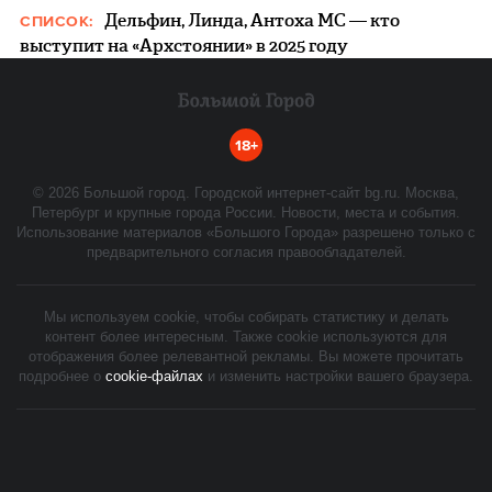
Дельфин, Линда, Антоха МС — кто
СПИСОК:
выступит на «Архстоянии» в 2025 году
18+
©
2026
Большой город. Городской интернет-сайт bg.ru. Москва,
Петербург и крупные города России. Новости, места и события.
Использование материалов «Большого Города» разрешено только с
предварительного согласия правообладателей.
Мы используем cookie, чтобы собирать статистику и делать
контент более интересным. Также cookie используются для
отображения более релевантной рекламы. Вы можете прочитать
подробнее о
cookie-файлах
и изменить настройки вашего браузера.