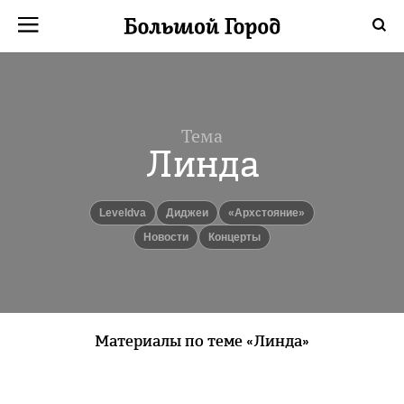
Тема
Линда
Leveldva
диджеи
«Архстояние»
новости
Концерты
Материалы по теме «Линда»