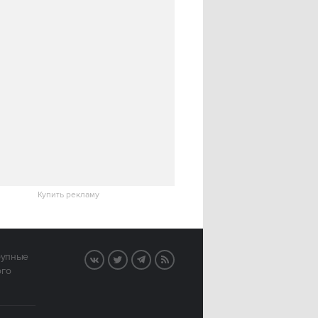
Купить рекламу
рупные
VK
Twitter
Telegram
RSS
ого