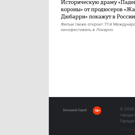
Историческую драму «Паде
короны» от продюсеров «Ж
Дюбарри» покажут в России
Фильм также откроет 77-й Междунар
кинофестиваль в Локарно
© 2026
18+
города 
Города»