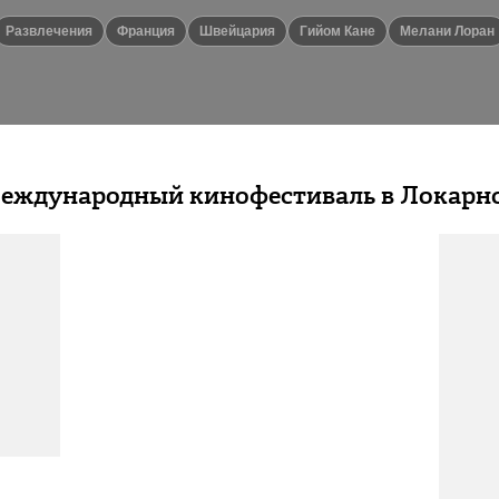
Развлечения
Франция
Швейцария
Гийом Кане
Мелани Лоран
Международный кинофестиваль в Локарн