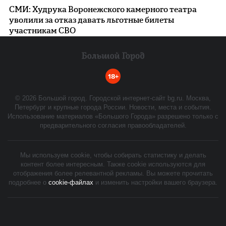
СМИ: Худрука Воронежского камерного театра
уволили за отказ давать льготные билеты
участникам СВО
18+
©
2026
Большой город. Городской интернет-сайт bg.ru. Москва,
Петербург и крупные города России. Новости, места и события.
Использование материалов «Большого Города» разрешено только с
предварительного согласия правообладателей.
Мы используем cookie, чтобы собирать статистику и делать
контент более интересным. Также cookie используются для
отображения более релевантной рекламы. Вы можете прочитать
подробнее о
cookie-файлах
и изменить настройки вашего браузера.