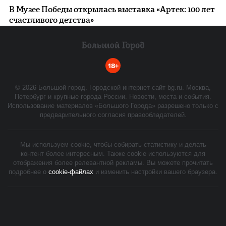
В Музее Победы открылась выставка «Артек: 100 лет
счастливого детства»
18+
©
2026
Большой город. Городской интернет-сайт bg.ru. Москва,
Петербург и крупные города России. Новости, места и события.
Использование материалов «Большого Города» разрешено только с
предварительного согласия правообладателей.
Мы используем cookie, чтобы собирать статистику и делать
контент более интересным. Также cookie используются для
отображения более релевантной рекламы. Вы можете прочитать
подробнее о
cookie-файлах
и изменить настройки вашего браузера.