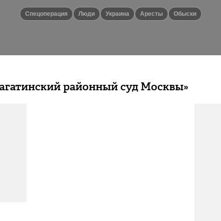
спецоперация
люди
Украина
аресты
обыски
Нагатинский районный суд Москвы»