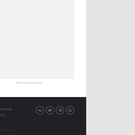
Купить рекламу
рупные
VK
Twitter
Telegram
RSS
ого