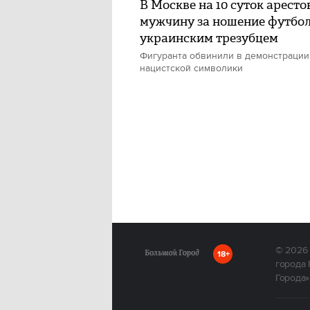
В Москве на 10 суток аресто
мужчину за ношение футбол
украинским трезубцем
Фигуранта обвинили в демонстрации
нацистской символики
© 2026
18+
города 
Города»