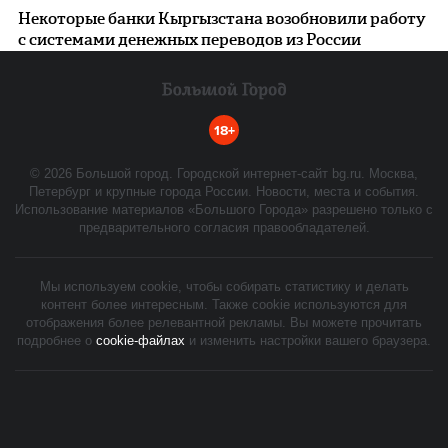
Некоторые банки Кыргызстана возобновили работу
с системами денежных переводов из России
18+
©
2026
Большой город. Городской интернет-сайт bg.ru. Москва,
Петербург и крупные города России. Новости, места и события.
Использование материалов «Большого Города» разрешено только с
предварительного согласия правообладателей.
Мы используем cookie, чтобы собирать статистику и делать
контент более интересным. Также cookie используются для
отображения более релевантной рекламы. Вы можете прочитать
подробнее о
cookie-файлах
и изменить настройки вашего браузера.