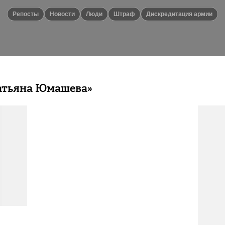
репосты
новости
люди
Штраф
дискредитация армии
атьяна Юмашева»