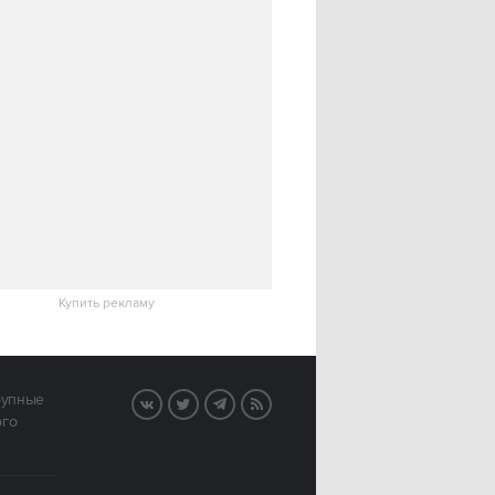
Купить рекламу
рупные
VK
Twitter
Telegram
RSS
ого