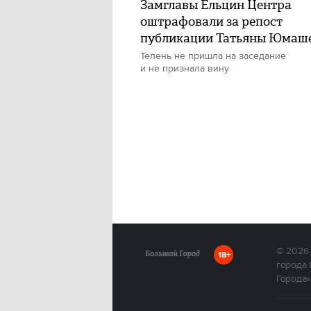
Замглавы Ельцин Центра
оштрафовали за репост
публикации Татьяны Юмаш
Телень не пришла на заседание
и не признала вину
© 2026
18+
города 
Города»