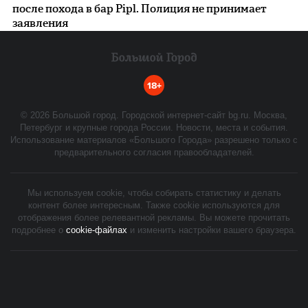
после похода в бар Pipl. Полиция не принимает
заявления
18+
©
2026
Большой город. Городской интернет-сайт bg.ru. Москва,
Петербург и крупные города России. Новости, места и события.
Использование материалов «Большого Города» разрешено только с
предварительного согласия правообладателей.
Мы используем cookie, чтобы собирать статистику и делать
контент более интересным. Также cookie используются для
отображения более релевантной рекламы. Вы можете прочитать
подробнее о
cookie-файлах
и изменить настройки вашего браузера.