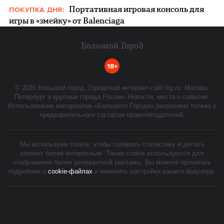
Портативная игровая консоль для
ПОКУПКА ДНЯ:
игры в «змейку» от Balenciaga
18+
©
2026
Большой город. Городской интернет-сайт bg.ru. Москва,
Петербург и крупные города России. Новости, места и события.
Использование материалов «Большого Города» разрешено только с
предварительного согласия правообладателей.
Мы используем cookie, чтобы собирать статистику и делать
контент более интересным. Также cookie используются для
отображения более релевантной рекламы. Вы можете прочитать
подробнее о
cookie-файлах
и изменить настройки вашего браузера.