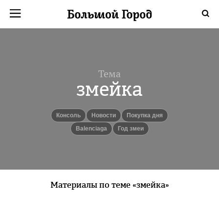
Тема
змейка
консоль
новости
Покупка дня
Balenciaga
год змеи
Материалы по теме «змейка»