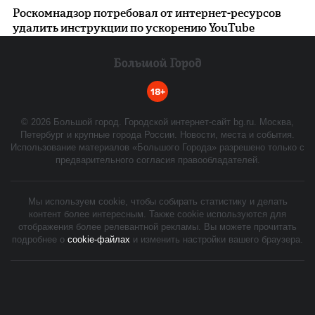
Роскомнадзор потребовал от интернет-ресурсов
удалить инструкции по ускорению YouTube
18+
©
2026
Большой город. Городской интернет-сайт bg.ru. Москва,
Петербург и крупные города России. Новости, места и события.
Использование материалов «Большого Города» разрешено только с
предварительного согласия правообладателей.
Мы используем cookie, чтобы собирать статистику и делать
контент более интересным. Также cookie используются для
отображения более релевантной рекламы. Вы можете прочитать
подробнее о
cookie-файлах
и изменить настройки вашего браузера.