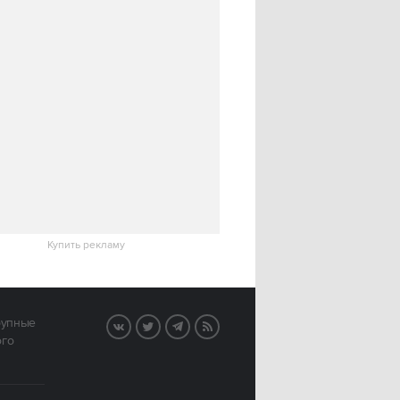
Купить рекламу
рупные
VK
Twitter
Telegram
RSS
ого