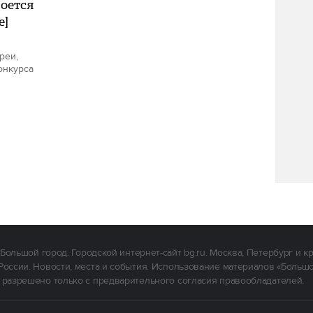
роется
е]
реи,
онкурса
Большой город. Городской интернет-сайт bg.ru. Москва, Петербург и к
России. Новости, места и события. Использование материалов «Больш
 разрешено только с предварительного согласия правообладателей.