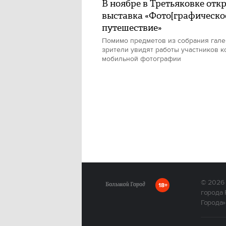
В ноябре в Третьяковке отк
выставка «Фото[графическо
путешествие»
Помимо предметов из собрания гале
зрители увидят работы участников к
мобильной фотографии
© 2026
18+
города 
Города»