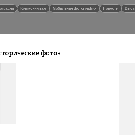
тографы
Крымский вал
мобильная фотография
новости
выст
сторические фото»