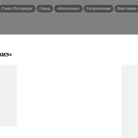
Санкт-Петербург
город
«Ночлежка»
Развлечения
викторина
виз»