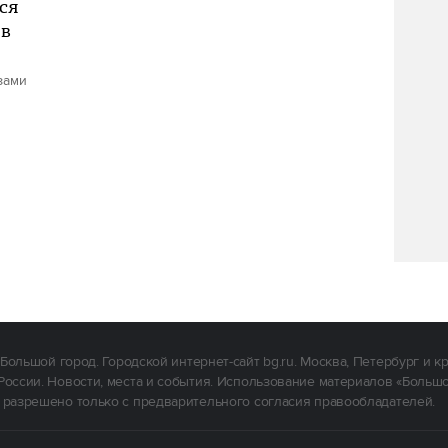
ся
 в
зами
Большой город. Городской интернет-сайт bg.ru. Москва, Петербург и к
России. Новости, места и события. Использование материалов «Больш
 разрешено только с предварительного согласия правообладателей.