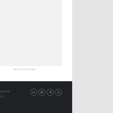
Купить рекламу
рупные
VK
Twitter
Telegram
RSS
ого