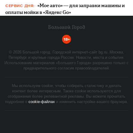
«Мое авто» — для заправки машины и
СЕРВИС ДНЯ:
оплаты мойки в «Яндекс Go»
18+
©
2026
Большой город. Городской интернет-сайт bg.ru. Москва,
Петербург и крупные города России. Новости, места и события.
Использование материалов «Большого Города» разрешено только с
предварительного согласия правообладателей.
Мы используем cookie, чтобы собирать статистику и делать
контент более интересным. Также cookie используются для
отображения более релевантной рекламы. Вы можете прочитать
подробнее о
cookie-файлах
и изменить настройки вашего браузера.