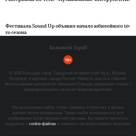
Фестиваль Sound Up объявил начало юбилейного 10-
го сезона
18+
©
2026
Большой город. Городской интернет-сайт bg.ru. Москва,
Петербург и крупные города России. Новости, места и события.
Использование материалов «Большого Города» разрешено только с
предварительного согласия правообладателей.
Мы используем cookie, чтобы собирать статистику и делать
контент более интересным. Также cookie используются для
отображения более релевантной рекламы. Вы можете прочитать
подробнее о
cookie-файлах
и изменить настройки вашего браузера.