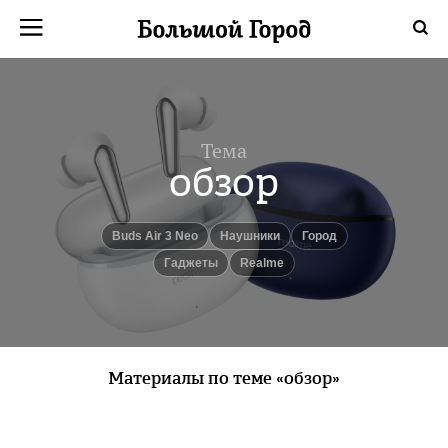
Тема
обзор
Buds Air 3 Neo
наушники
город
гаджеты
Realme
Материалы по теме «обзор»