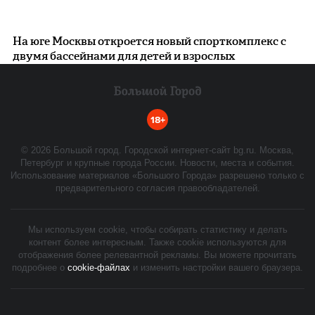
На юге Москвы откроется новый спорткомплекс с
двумя бассейнами для детей и взрослых
18+
©
2026
Большой город. Городской интернет-сайт bg.ru. Москва,
Петербург и крупные города России. Новости, места и события.
Использование материалов «Большого Города» разрешено только с
предварительного согласия правообладателей.
Мы используем cookie, чтобы собирать статистику и делать
контент более интересным. Также cookie используются для
отображения более релевантной рекламы. Вы можете прочитать
подробнее о
cookie-файлах
и изменить настройки вашего браузера.