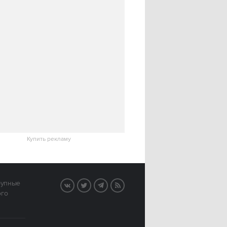
Купить рекламу
рупные
VK
Twitter
Telegram
RSS
ого