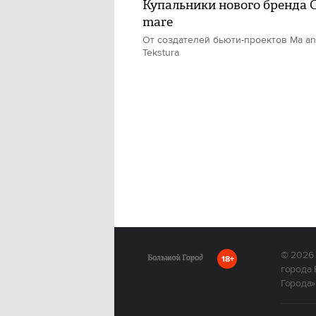
Купальники нового бренда C
mare
От создателей бьюти-проектов Ma an
Tekstura
© 2026
18+
города 
Города»