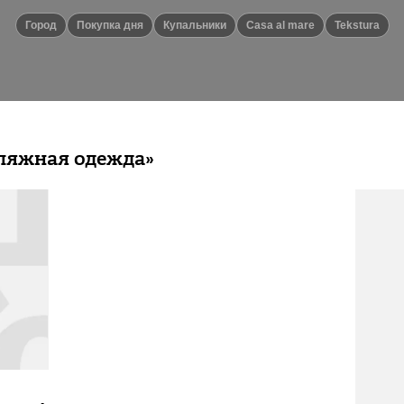
город
Покупка дня
купальники
Casa al mare
Tekstura
ляжная одежда»