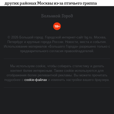
других районах Москвы из-за птичьего гриппа
18+
©
2026
Большой город. Городской интернет-сайт bg.ru. Москва,
Петербург и крупные города России. Новости, места и события.
Использование материалов «Большого Города» разрешено только с
предварительного согласия правообладателей.
Мы используем cookie, чтобы собирать статистику и делать
контент более интересным. Также cookie используются для
отображения более релевантной рекламы. Вы можете прочитать
подробнее о
cookie-файлах
и изменить настройки вашего браузера.