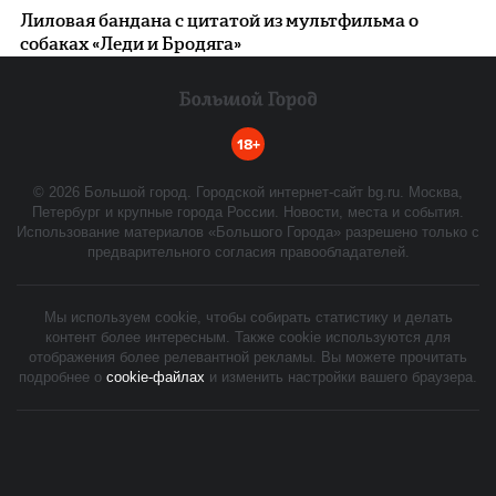
Лиловая бандана с цитатой из мультфильма о
собаках «Леди и Бродяга»
18+
©
2026
Большой город. Городской интернет-сайт bg.ru. Москва,
Петербург и крупные города России. Новости, места и события.
Использование материалов «Большого Города» разрешено только с
предварительного согласия правообладателей.
Мы используем cookie, чтобы собирать статистику и делать
контент более интересным. Также cookie используются для
отображения более релевантной рекламы. Вы можете прочитать
подробнее о
cookie-файлах
и изменить настройки вашего браузера.