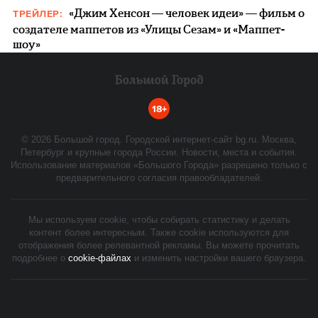
«Джим Хенсон — человек идеи» — фильм о
ТРЕЙЛЕР:
создателе маппетов из «Улицы Сезам» и «Маппет-
шоу»
18+
©
2026
Большой город. Городской интернет-сайт bg.ru. Москва,
Петербург и крупные города России. Новости, места и события.
Использование материалов «Большого Города» разрешено только с
предварительного согласия правообладателей.
Мы используем cookie, чтобы собирать статистику и делать
контент более интересным. Также cookie используются для
отображения более релевантной рекламы. Вы можете прочитать
подробнее о
cookie-файлах
и изменить настройки вашего браузера.