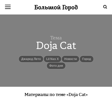
Тема
Doja Cat
Джаред Лето
Lil Nas X
новости
город
Фото дня
Материалы по теме «Doja Cat»