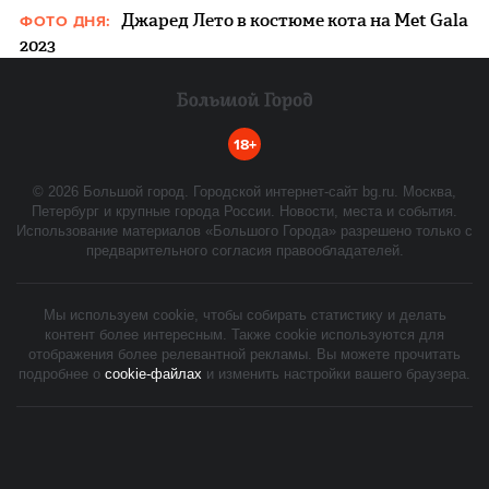
Джаред Лето в костюме кота на Met Gala
ФОТО ДНЯ:
2023
18+
©
2026
Большой город. Городской интернет-сайт bg.ru. Москва,
Петербург и крупные города России. Новости, места и события.
Использование материалов «Большого Города» разрешено только с
предварительного согласия правообладателей.
Мы используем cookie, чтобы собирать статистику и делать
контент более интересным. Также cookie используются для
отображения более релевантной рекламы. Вы можете прочитать
подробнее о
cookie-файлах
и изменить настройки вашего браузера.