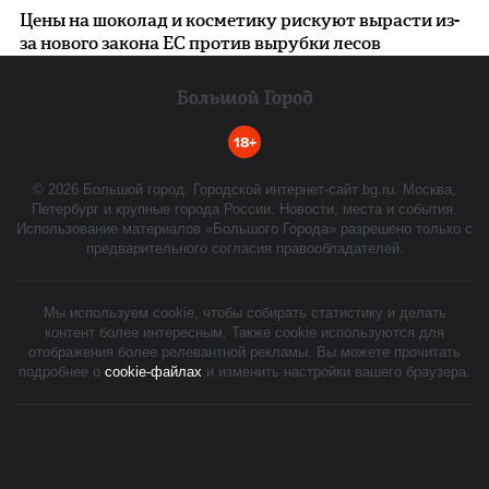
Цены на шоколад и косметику рискуют вырасти из-
за нового закона ЕС против вырубки лесов
18+
©
2026
Большой город. Городской интернет-сайт bg.ru. Москва,
Петербург и крупные города России. Новости, места и события.
Использование материалов «Большого Города» разрешено только с
предварительного согласия правообладателей.
Мы используем cookie, чтобы собирать статистику и делать
контент более интересным. Также cookie используются для
отображения более релевантной рекламы. Вы можете прочитать
подробнее о
cookie-файлах
и изменить настройки вашего браузера.