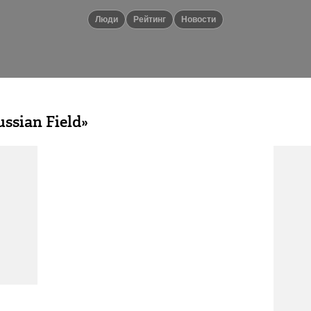
люди
Рейтинг
новости
ssian Field»