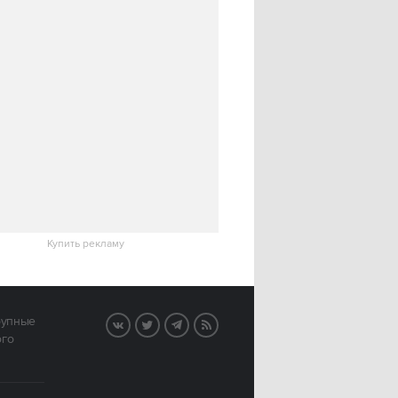
Купить рекламу
рупные
VK
Twitter
Telegram
RSS
ого