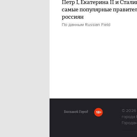
Петр I, Екатерина II и Стал
самые популярные правител
россиян
По данным Russian Field
© 2026
18+
города 
Города»