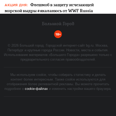
Флешмоб в защиту исчезающей
АКЦИЯ ДНЯ:
морской выдры #якаланюсь от WWF Russia
18+
©
2026
Большой город. Городской интернет-сайт bg.ru. Москва,
Петербург и крупные города России. Новости, места и события.
Использование материалов «Большого Города» разрешено только с
предварительного согласия правообладателей.
Мы используем cookie, чтобы собирать статистику и делать
контент более интересным. Также cookie используются для
отображения более релевантной рекламы. Вы можете прочитать
подробнее о
cookie-файлах
и изменить настройки вашего браузера.