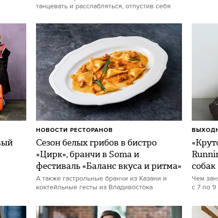
танцевать и расслабляться, отпустив себя
НОВОСТИ РЕСТОРАНОВ
ВЫХОДН
вый
Сезон белых грибов в бистро
«Круто
«Цирк», бранчи в Soma и
Runni
фестиваль «Баланс вкуса и ритма»
собак
А также гастрольные бранчи из Казани и
Чем зан
коктейльные гесты из Владивостока
с 7 по 9