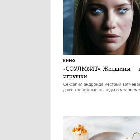
КИНО
«СОУЛМ8ЙТ»: Женщины — в
игрушки
Сексапил андроида местами затмевае
даже тревожные выводы о человече