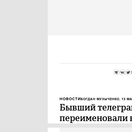
НОВОСТИ
БОГДАН МУЗЫЧЕНКО
, 13 М
Бывший телеграм
переименовали в
Медиагруппа Shkulev Media Hol