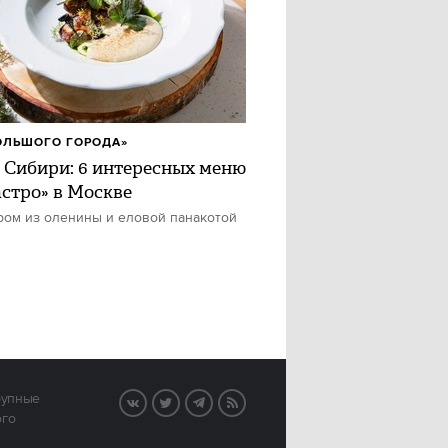
ОЛЬШОГО ГОРОДА»
 Сибири: 6 интересных меню
астро» в Москве
ром из оленины и еловой панакотой
рупные
VK
Twitter
Telegram
RSS
ого