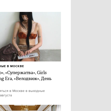
ЫЕ В МОСКВЕ
», «Супержатва», Girls
ng Era, «Велодвиж», День
яться в Москве в выходные
 августа