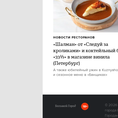
НОВОСТИ РЕСТОРАНОВ
«Шалман» от «Следуй за
кроликами» и коктейльный 
«33⅓» в магазине винила
(Петербург)
А также юбилейный ужин в Kuznyah
и сезонное меню в «Банщиках»
© 2026
18+
города 
Города»