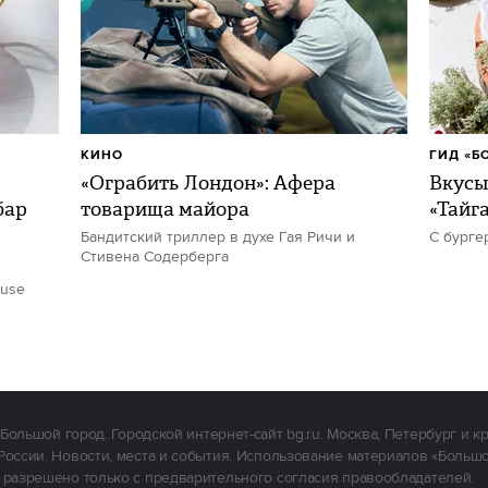
КИНО
ГИД «Б
«Ограбить Лондон»: Афера
Вкусы
бар
товарища майора
«Тайг
Бандитский триллер в духе Гая Ричи и
С бурге
Стивена Содерберга
ouse
Большой город. Городской интернет-сайт bg.ru. Москва, Петербург и к
России. Новости, места и события. Использование материалов «Больш
 разрешено только с предварительного согласия правообладателей.