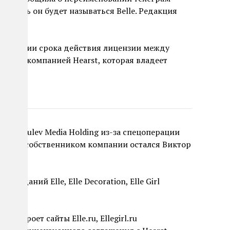
: теперь он будет называться Belle. Редакция
стечении срока действия лицензии между
анской компанией Hearst, которая владеет
а
из Shkulev Media Holding из-за спецоперации
енным собственником компании остался Виктор
ск изданий Elle, Elle Decoration, Elle Girl
 что закроет сайты Elle.ru, Ellegirl.ru