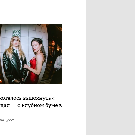
хотелось выдохнуть»:
цал — о клубном буме в
танцуют