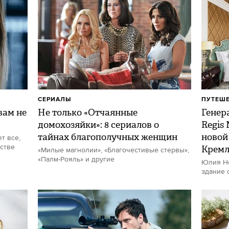
СЕРИАЛЫ
ПУТЕШ
ам не
Не только «Отчаянные
Генер
домохозяйки»: 8 сериалов о
Regis
тайнах благополучных женщин
новой
т все,
стве
Кремл
«Милые магнолии», «Благочестивые стервы»,
«Палм-Рояль» и другие
Юлия Не
здание 