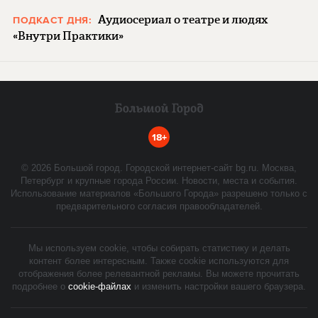
Аудиосериал о театре и людях
ПОДКАСТ ДНЯ:
«Внутри Практики»
18+
©
2026
Большой город. Городской интернет-сайт bg.ru. Москва,
Петербург и крупные города России. Новости, места и события.
Использование материалов «Большого Города» разрешено только с
предварительного согласия правообладателей.
Мы используем cookie, чтобы собирать статистику и делать
контент более интересным. Также cookie используются для
отображения более релевантной рекламы. Вы можете прочитать
подробнее о
cookie-файлах
и изменить настройки вашего браузера.