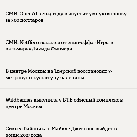
СМИ: OpenAI в 2027 году выпустит умную колонку
за 300 долларов
СМИ: Netflix отказался от спин-оффа «Игры в
кальмара» Дэвида Финчера
В центре Москвы на Тверской восстановят 7-
метровую скульптуру балерины
Wildberries выкупила у ВТБ офисный комплекс в
центре Москвы
Сиквел байопика о Майкле Джексоне выйдет в
конце 2027 года