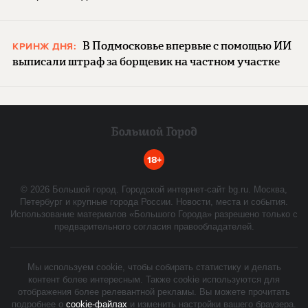
В Подмосковье впервые с помощью ИИ
КРИНЖ ДНЯ:
выписали штраф за борщевик на частном участке
18+
©
2026
Большой город. Городской интернет-сайт bg.ru. Москва,
Петербург и крупные города России. Новости, места и события.
Использование материалов «Большого Города» разрешено только с
предварительного согласия правообладателей.
Мы используем cookie, чтобы собирать статистику и делать
контент более интересным. Также cookie используются для
отображения более релевантной рекламы. Вы можете прочитать
подробнее о
cookie-файлах
и изменить настройки вашего браузера.