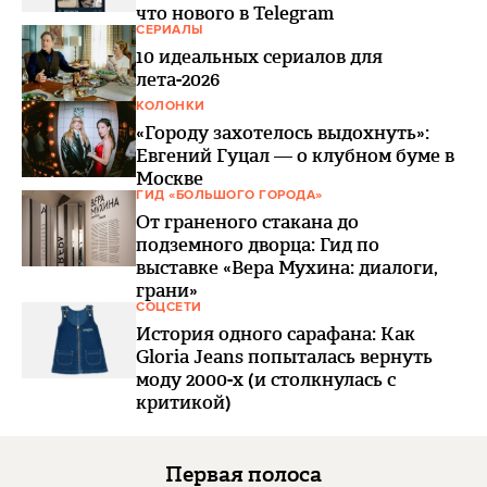
что нового в Telegram
СЕРИАЛЫ
10 идеальных сериалов для
лета-2026
КОЛОНКИ
«Городу захотелось выдохнуть»:
Евгений Гуцал — о клубном буме в
Москве
ГИД «БОЛЬШОГО ГОРОДА»
От граненого стакана до
подземного дворца: Гид по
выставке «Вера Мухина: диалоги,
грани»
СОЦСЕТИ
История одного сарафана: Как
Gloria Jeans попыталась вернуть
моду 2000-х (и столкнулась с
критикой)
Первая полоса