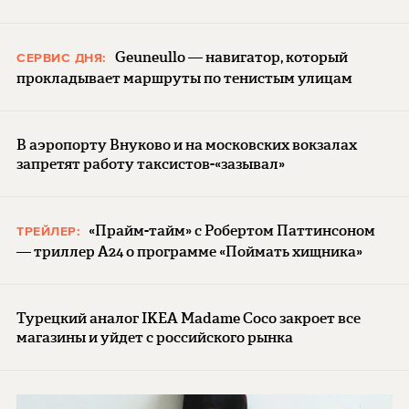
Geuneullo — навигатор, который
СЕРВИС ДНЯ:
прокладывает маршруты по тенистым улицам
В аэропорту Внуково и на московских вокзалах
запретят работу таксистов-«зазывал»
«Прайм-тайм» с Робертом Паттинсоном
ТРЕЙЛЕР:
— триллер A24 о программе «Поймать хищника»
Турецкий аналог IKEA Madame Coco закроет все
магазины и уйдет с российского рынка