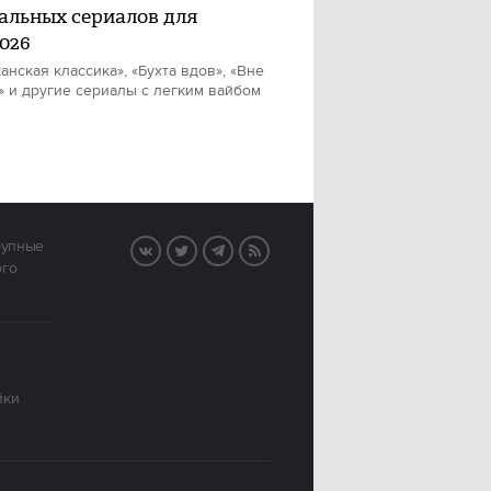
еальных сериалов для
2026
анская классика», «Бухта вдов», «Вне
» и другие сериалы с легким вайбом
рупные
VK
Twitter
Telegram
RSS
ого
йки