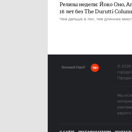
Релизы недели: Йоко Оно, Ar
16 лет без The Durutti Colum
Чем дальше в лес, тем длиннее микс
© 2026
18+
города 
Города»
Мы испо
интерес
рекламы
вашего 