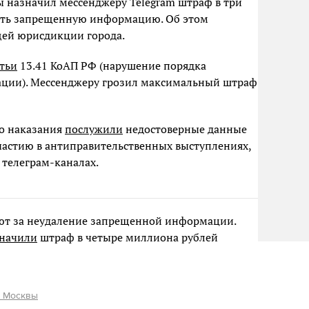
 назначил мессенджеру Telegram штраф в три
лять запрещенную информацию. Об этом
бщей юрисдикции города.
атьи
13.41 КоАП РФ (нарушение порядка
ации). Мессенджеру грозил максимальный штраф
о наказания
послужили
недостоверные данные
частию в антиправительственных выступлениях,
телеграм-каналах.
уют за неудаление запрещенной информации.
начили
штраф в четыре миллиона рублей
и Москвы