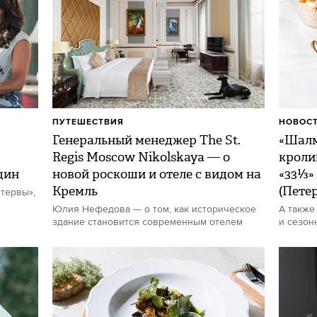
ПУТЕШЕСТВИЯ
НОВОСТ
Генеральный менеджер The St.
«Шалм
Regis Moscow Nikolskaya — о
кроли
щин
новой роскоши и отеле с видом на
«33⅓»
Кремль
(Пете
тервы»,
Юлия Нефедова — о том, как историческое
А также
здание становится современным отелем
и сезон