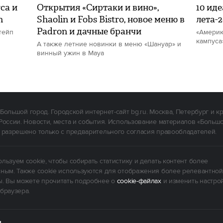
ca и
Открытия «Сиртаки и вино»,
10 ид
n
Shaolin и Fobs Bistro, новое меню в
лета-
Padron и дачные бранчи
тейп
«Америк
кампуса
А также летние новинки в меню «Шануар» и
винный ужин в Maya
Большой город. Городской интернет-сайт bg.ru. Москва, Петербург и к
России. Новости, места и события. Использование материалов «Больш
 разрешено только с предварительного согласия правообладателей.
льзуем cookie, чтобы собирать статистику и делать контент более
ным. Также cookie используются для отображения более релевантной
. Вы можете прочитать подробнее о
cookie-файлах
и изменить настро
браузера.