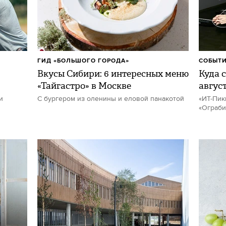
ГИД «БОЛЬШОГО ГОРОДА»
СОБЫТИ
Вкусы Сибири: 6 интересных меню
Куда с
«Тайгастро» в Москве
авгус
и
С бургером из оленины и еловой панакотой
«ИТ-Пик
«Ограби