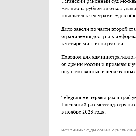
Таганский районный суд Москвы
миллиона рублей за отказ уда
говорится в телеграме судов о
Дело завели по части второй
ст
ограничения доступа к информ
в четыре миллиона рублей.
Поводом для административног
об армии России и призывы к у
опубликованные в неназванных 
Telegram не первый раз штраф
Последний раз мессенджеру
наз
в ноябре 2023 года.
:
суды общей юрисдикци
ИСТОЧНИК