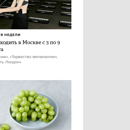
Я НЕДЕЛИ
ходить в Москве с 3 по 9
та
ник», «Торжество меланхолии»,
ть Лондон»