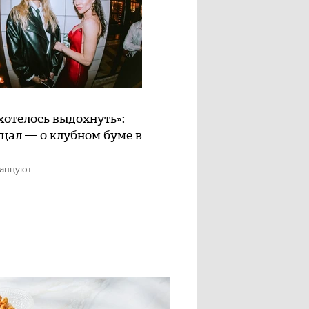
хотелось выдохнуть»:
цал — о клубном буме в
танцуют