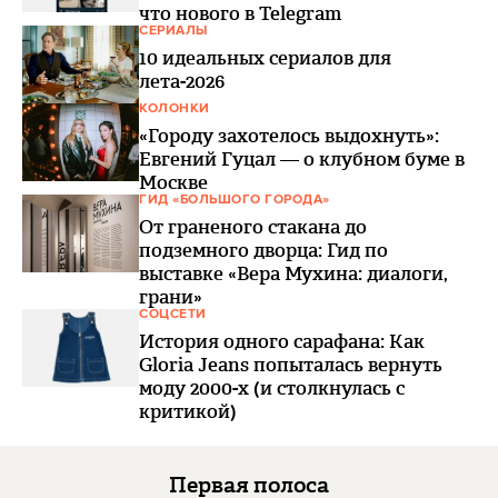
что нового в Telegram
СЕРИАЛЫ
10 идеальных сериалов для
лета-2026
КОЛОНКИ
«Городу захотелось выдохнуть»:
Евгений Гуцал — о клубном буме в
Москве
ГИД «БОЛЬШОГО ГОРОДА»
От граненого стакана до
подземного дворца: Гид по
выставке «Вера Мухина: диалоги,
грани»
СОЦСЕТИ
История одного сарафана: Как
Gloria Jeans попыталась вернуть
моду 2000-х (и столкнулась с
критикой)
Первая полоса