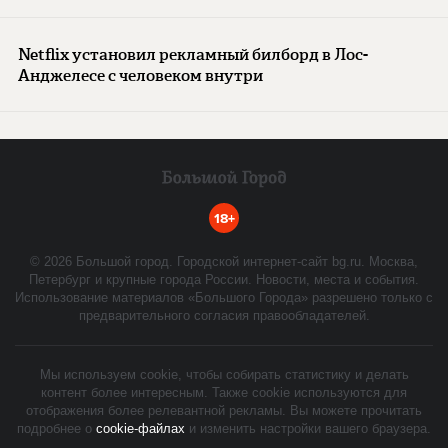
Netflix установил рекламный билборд в Лос-
Анджелесе с человеком внутри
18+
©
2026
Большой город. Городской интернет-сайт bg.ru. Москва,
Петербург и крупные города России. Новости, места и события.
Использование материалов «Большого Города» разрешено только с
предварительного согласия правообладателей.
Мы используем cookie, чтобы собирать статистику и делать
контент более интересным. Также cookie используются для
отображения более релевантной рекламы. Вы можете прочитать
подробнее о
cookie-файлах
и изменить настройки вашего браузера.