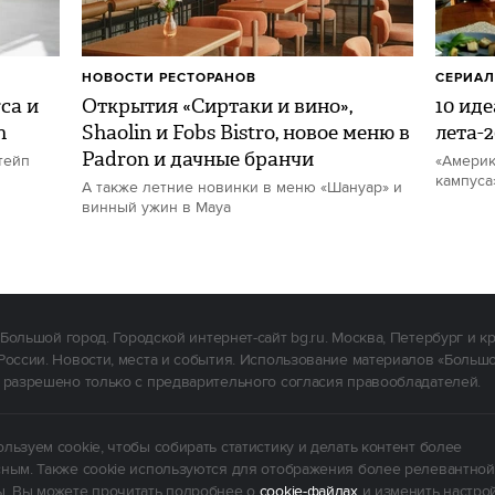
НОВОСТИ РЕСТОРАНОВ
СЕРИА
ca и
Открытия «Сиртаки и вино»,
10 ид
n
Shaolin и Fobs Bistro, новое меню в
лета-
Padron и дачные бранчи
тейп
«Америк
кампуса
А также летние новинки в меню «Шануар» и
винный ужин в Maya
Большой город. Городской интернет-сайт bg.ru. Москва, Петербург и к
России. Новости, места и события. Использование материалов «Больш
 разрешено только с предварительного согласия правообладателей.
льзуем cookie, чтобы собирать статистику и делать контент более
ным. Также cookie используются для отображения более релевантной
. Вы можете прочитать подробнее о
cookie-файлах
и изменить настро