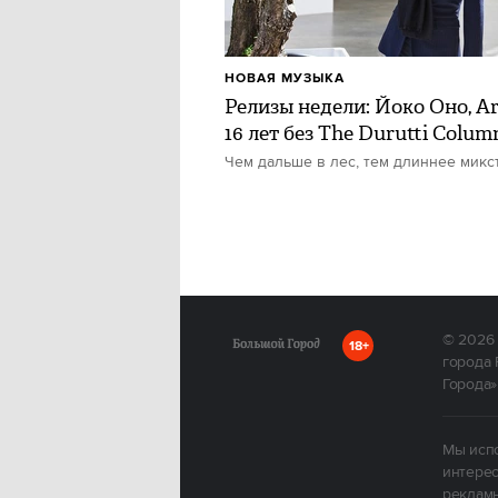
НОВАЯ МУЗЫКА
Релизы недели: Йоко Оно, Ar
16 лет без The Durutti Colum
Чем дальше в лес, тем длиннее микс
© 2026
18+
города 
Города»
Мы испо
интерес
рекламы