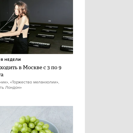
Я НЕДЕЛИ
ходить в Москве с 3 по 9
та
ник», «Торжество меланхолии»,
ть Лондон»