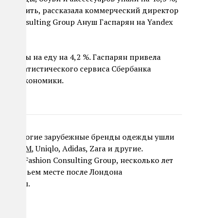
 экономить, рассказала коммерческий директор
ion Consulting Group Ануш Гаспарян на Yandex
и траты на еду на 4,2 %. Гаспарян привела
ния статистического сервиса Сбербанка
колы экономики.
аине многие зарубежные бренды одежды ушли
х —
H&M
, Uniqlo, Adidas, Zara и другие.
тора Fashion Consulting Group, несколько лет
ли третьем месте после Лондона
 одежды.