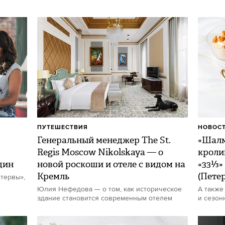
ПУТЕШЕСТВИЯ
НОВОСТ
Генеральный менеджер The St.
«Шалм
Regis Moscow Nikolskaya — о
кроли
щин
новой роскоши и отеле с видом на
«33⅓»
Кремль
(Пете
тервы»,
Юлия Нефедова — о том, как историческое
А также
здание становится современным отелем
и сезон