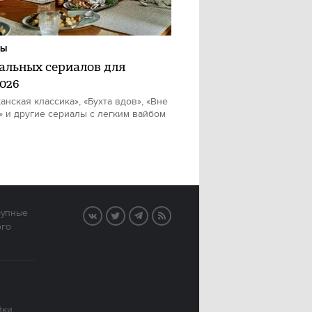
ЛЫ
еальных сериалов для
2026
анская классика», «Бухта вдов», «Вне
» и другие сериалы с легким вайбом
рупные
VK
Twitter
Telegram
RSS
ого
йки