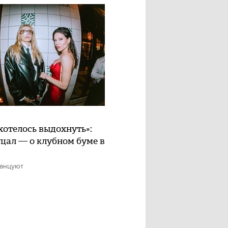
хотелось выдохнуть»:
цал — о клубном буме в
танцуют