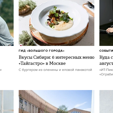
ГИД «БОЛЬШОГО ГОРОДА»
СОБЫТИ
Вкусы Сибири: 6 интересных меню
Куда с
«Тайгастро» в Москве
авгус
и
С бургером из оленины и еловой панакотой
«ИТ-Пик
«Ограби