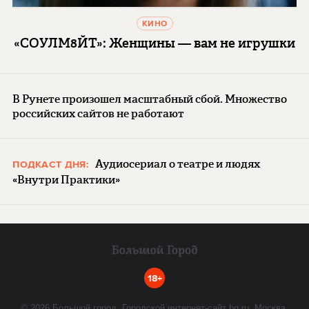
КИНО
«СОУЛМ8ЙТ»: Женщины — вам не игрушки
В Рунете произошел масштабный сбой. Множество
российских сайтов не работают
Аудиосериал о театре и людях
ПОДКАСТ ДНЯ:
«Внутри Практики»
18+
©
2026
Большой город. Городской интернет-сайт bg.ru. Москва,