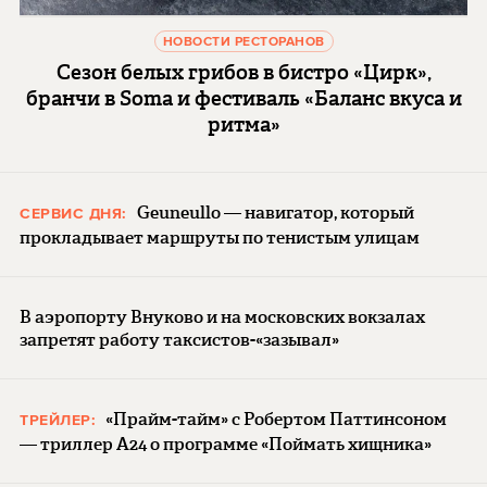
НОВОСТИ РЕСТОРАНОВ
Сезон белых грибов в бистро «Цирк»,
бранчи в Soma и фестиваль «Баланс вкуса и
ритма»
Geuneullo — навигатор, который
СЕРВИС ДНЯ:
прокладывает маршруты по тенистым улицам
В аэропорту Внуково и на московских вокзалах
запретят работу таксистов-«зазывал»
«Прайм-тайм» с Робертом Паттинсоном
ТРЕЙЛЕР:
— триллер A24 о программе «Поймать хищника»